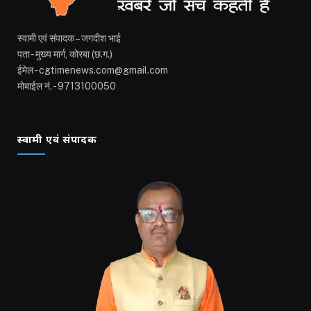
स्वामी एवं संपादक – जगदीश भाई
पता - मुख्य मार्ग, कोरबा (छ.ग.)
ईमेल - cgtimenews.com@gmail.com
मोबाईल नं. - 9713100050
स्वामी एवं संपादक