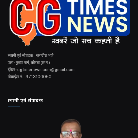
स्वामी एवं संपादक – जगदीश भाई
पता - मुख्य मार्ग, कोरबा (छ.ग.)
ईमेल - cgtimenews.com@gmail.com
मोबाईल नं. - 9713100050
स्वामी एवं संपादक