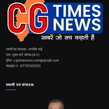
स्वामी एवं संपादक – जगदीश भाई
पता - मुख्य मार्ग, कोरबा (छ.ग.)
ईमेल - cgtimenews.com@gmail.com
मोबाईल नं. - 9713100050
स्वामी एवं संपादक