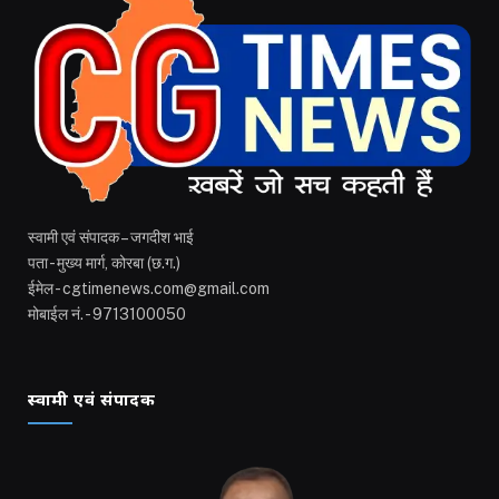
स्वामी एवं संपादक – जगदीश भाई
पता - मुख्य मार्ग, कोरबा (छ.ग.)
ईमेल - cgtimenews.com@gmail.com
मोबाईल नं. - 9713100050
स्वामी एवं संपादक