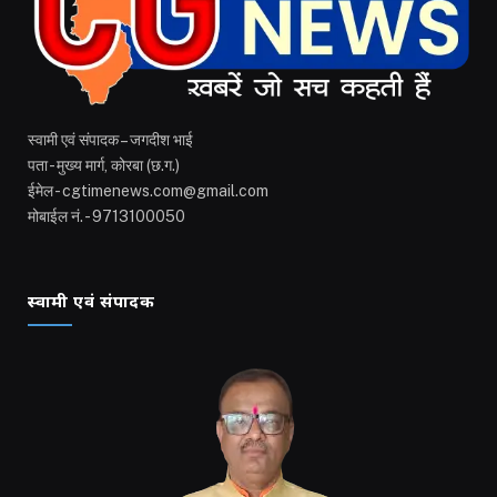
स्वामी एवं संपादक – जगदीश भाई
पता - मुख्य मार्ग, कोरबा (छ.ग.)
ईमेल - cgtimenews.com@gmail.com
मोबाईल नं. - 9713100050
स्वामी एवं संपादक