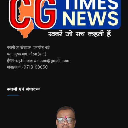
स्वामी एवं संपादक – जगदीश भाई
पता - मुख्य मार्ग, कोरबा (छ.ग.)
ईमेल - cgtimenews.com@gmail.com
मोबाईल नं. - 9713100050
स्वामी एवं संपादक