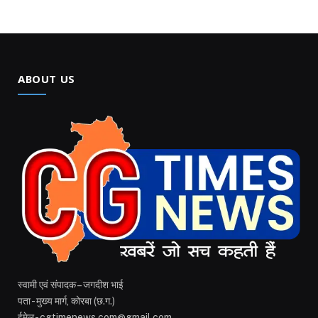
ABOUT US
स्वामी एवं संपादक – जगदीश भाई
पता - मुख्य मार्ग, कोरबा (छ.ग.)
ईमेल - cgtimenews.com@gmail.com