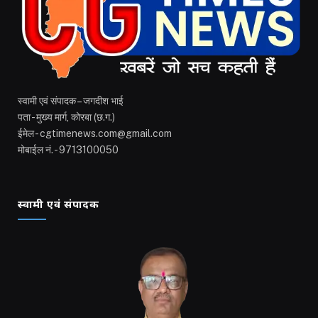
स्वामी एवं संपादक – जगदीश भाई
पता - मुख्य मार्ग, कोरबा (छ.ग.)
ईमेल - cgtimenews.com@gmail.com
मोबाईल नं. - 9713100050
स्वामी एवं संपादक