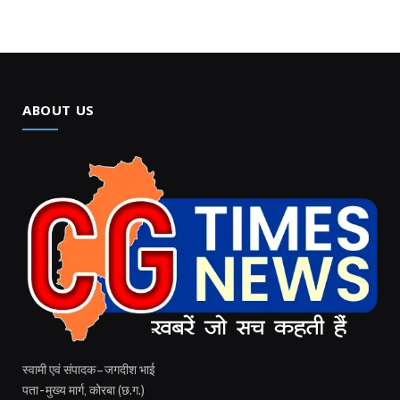
ABOUT US
स्वामी एवं संपादक – जगदीश भाई
पता - मुख्य मार्ग, कोरबा (छ.ग.)