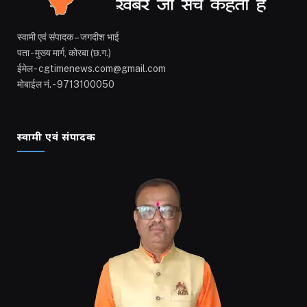
स्वामी एवं संपादक – जगदीश भाई
पता - मुख्य मार्ग, कोरबा (छ.ग.)
ईमेल - cgtimenews.com@gmail.com
मोबाईल नं. - 9713100050
स्वामी एवं संपादक