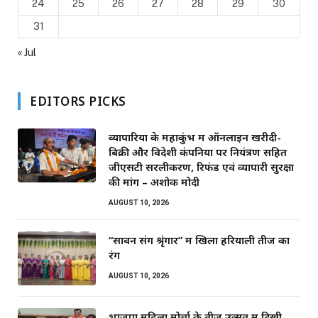
24
25
26
27
28
29
30
31
« Jul
EDITORS PICKS
व्यापारियों के महाकुंभ में ऑनलाइन खरीदी-
बिक्री और विदेशी कंपनियों पर नियंत्रण सहित
जीएसटी सरलीकरण, रिफंड एवं व्यापारी सुरक्षा
की मांग – अशोक मोदी
AUGUST 10, 2026
“सावन संग श्रृंगार” में खिला हरियाली तीज का
रंग
AUGUST 10, 2026
भाजपा महिला मोर्चा के तीज उत्सव में दिखी