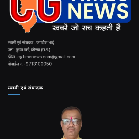
स्वामी एवं संपादक – जगदीश भाई
पता - मुख्य मार्ग, कोरबा (छ.ग.)
ईमेल - cgtimenews.com@gmail.com
मोबाईल नं. - 9713100050
स्वामी एवं संपादक