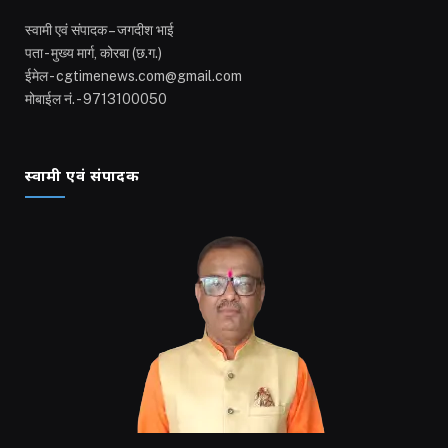
स्वामी एवं संपादक – जगदीश भाई
पता - मुख्य मार्ग, कोरबा (छ.ग.)
ईमेल - cgtimenews.com@gmail.com
मोबाईल नं. - 9713100050
स्वामी एवं संपादक