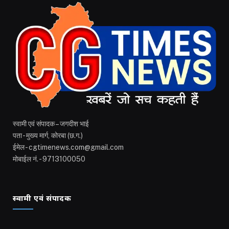
स्वामी एवं संपादक – जगदीश भाई
पता - मुख्य मार्ग, कोरबा (छ.ग.)
ईमेल - cgtimenews.com@gmail.com
मोबाईल नं. - 9713100050
स्वामी एवं संपादक