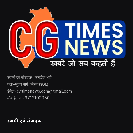
स्वामी एवं संपादक – जगदीश भाई
पता - मुख्य मार्ग, कोरबा (छ.ग.)
ईमेल - cgtimenews.com@gmail.com
मोबाईल नं. - 9713100050
स्वामी एवं संपादक