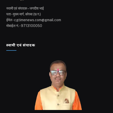
स्वामी एवं संपादक – जगदीश भाई
पता - मुख्य मार्ग, कोरबा (छ.ग.)
ईमेल - cgtimenews.com@gmail.com
मोबाईल नं. - 9713100050
स्वामी एवं संपादक