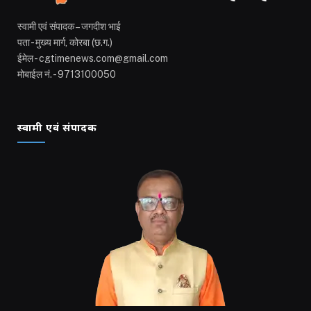
स्वामी एवं संपादक – जगदीश भाई
पता - मुख्य मार्ग, कोरबा (छ.ग.)
ईमेल - cgtimenews.com@gmail.com
मोबाईल नं. - 9713100050
स्वामी एवं संपादक