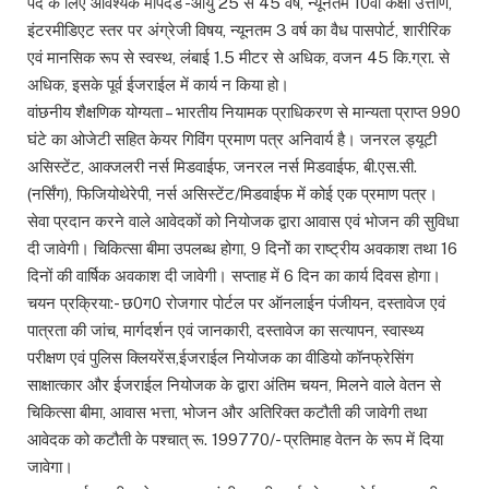
पद के लिए आवश्यक मापदंड -आयु 25 से 45 वर्ष, न्यूनतम 10वीं कक्षा उत्तीर्ण,
इंटरमीडिएट स्तर पर अंग्रेजी विषय, न्यूनतम 3 वर्ष का वैध पासपोर्ट, शारीरिक
एवं मानसिक रूप से स्वस्थ, लंबाई 1.5 मीटर से अधिक, वजन 45 कि.ग्रा. से
अधिक, इसके पूर्व ईजराईल में कार्य न किया हो।
वांछनीय शैक्षणिक योग्यता – भारतीय नियामक प्राधिकरण से मान्यता प्राप्त 990
घंटे का ओजेटी सहित केयर गिविंग प्रमाण पत्र अनिवार्य है। जनरल ड्यूटी
असिस्टेंट, आक्जलरी नर्स मिडवाईफ, जनरल नर्स मिडवाईफ, बी.एस.सी.
(नर्सिंग), फिजियोथेरेपी, नर्स असिस्टेंट/मिडवाईफ में कोई एक प्रमाण पत्र।
सेवा प्रदान करने वाले आवेदकों को नियोजक द्वारा आवास एवं भोजन की सुविधा
दी जावेगी। चिकित्सा बीमा उपलब्ध होगा, 9 दिनोें का राष्ट्रीय अवकाश तथा 16
दिनों की वार्षिक अवकाश दी जावेगी। सप्ताह में 6 दिन का कार्य दिवस होगा।
चयन प्रक्रिया:- छ0ग0 रोजगार पोर्टल पर ऑनलाईन पंजीयन, दस्तावेज एवं
पात्रता की जांच, मार्गदर्शन एवं जानकारी, दस्तावेज का सत्यापन, स्वास्थ्य
परीक्षण एवं पुलिस क्लियरेंस,ईजराईल नियोजक का वीडियो कॉनफ्रेसिंग
साक्षात्कार और ईजराईल नियोजक के द्वारा अंतिम चयन, मिलने वाले वेतन से
चिकित्सा बीमा, आवास भत्ता, भोजन और अतिरिक्त कटौती की जावेगी तथा
आवेदक को कटौती के पश्चात् रू. 199770/- प्रतिमाह वेतन के रूप में दिया
जावेगा।