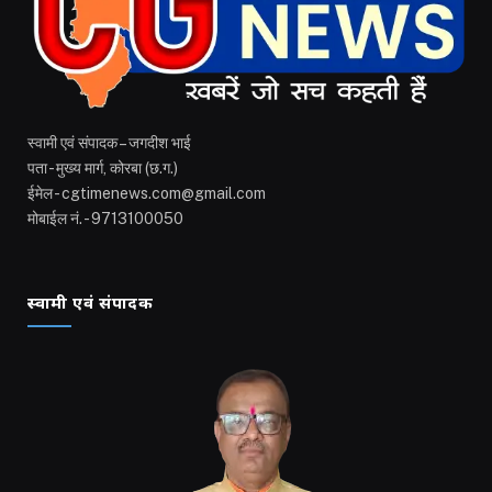
स्वामी एवं संपादक – जगदीश भाई
पता - मुख्य मार्ग, कोरबा (छ.ग.)
ईमेल - cgtimenews.com@gmail.com
मोबाईल नं. - 9713100050
स्वामी एवं संपादक