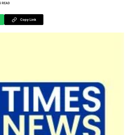
S READ
Copy Link