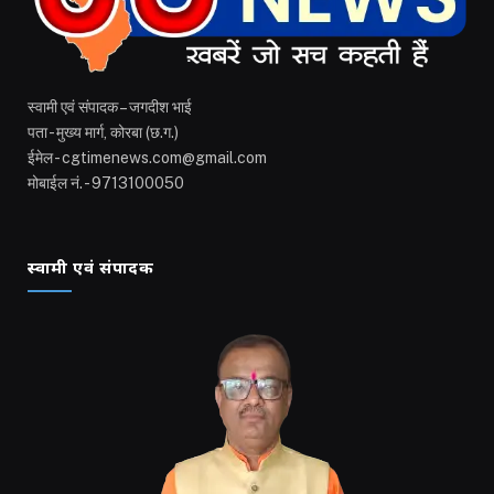
स्वामी एवं संपादक – जगदीश भाई
पता - मुख्य मार्ग, कोरबा (छ.ग.)
ईमेल - cgtimenews.com@gmail.com
मोबाईल नं. - 9713100050
स्वामी एवं संपादक