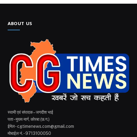
ABOUT US
स्वामी एवं संपादक – जगदीश भाई
पता - मुख्य मार्ग, कोरबा (छ.ग.)
ईमेल - cgtimenews.com@gmail.com
मोबाईल नं. - 9713100050