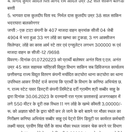
4. विनोद कुमार आदिले पिता आनंद राम आदिले उम्र 32 साल साकिन बेलगडी
बस्ती
5. भागवत दास कुलदीप पिता स्व. निर्मल दास कुलदीप उम्र 38 साल साकिन
भदरापारा बालकोनगर
जप्ती :- एक टाटा कंपनी के 407 माजदा वाहन क्रमांक सीजी 04 जेबी
4904 मे भरा हुआ 33 नग लोहे का खम्भा का टुकडा, 3 नग आक्सीजन
सिलेण्डर, लोहे का कास आर्म स्टे तार एवं एन्सुलेटर लगभग 300000 रू एवं
माजदा वाहन क सीजी -12 /9698
विवरण:- दिनांक 01.07.20223 को प्रार्थी बालेश्वर अनंत पिता ए.एल. अनंत
उम्र 45 साल सहायक यांत्रिकी विद्युत विभाग साकिन सब डिविजनल कार्यालय
छत्तीसगढ राज्य विद्युत वितरण कंपनी मर्यादित कटघोरा थाना कटघोरा का थाना
उपस्थित आकर रिपोर्ट दर्ज कराया कि प्रार्थी के विभाग के कनिष्ठ अभियंता छ.
ग. राज्य स्टेट पावर डिस्ट्री कंपनी लिमिटेड दर्री ग्रामीण श्री सब्बीर साहू के
द्वारा दिनांक 30.06.2023 के दरम्यानी रात ग्राम छातासरई अजगरबहार में
लगे 550 मीटर के दूरी तक स्थित 11 नग लोहे के खम्भे कीमती 3,00000/-
रू. को अज्ञात चोरों के द्वारा चोरी कर ले जाने के बारे बताने पर मौका स्थल का
निरीक्षण कनिष्ठ अभियंता सब्बीर साहू एवं पेट्रो लिंग डियुटी पर कार्यरत कर्मचारी
लक्ष्मी यादव, प्रवीण सिंह पोर्ते के साथ मौका स्थल जाकर चेक करने पर विभाग