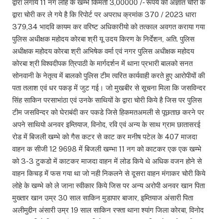
द्वारा लगाये 11 नग लोहे के खम्भे किमती 3,00000 /- रूपये को अज्ञात चोरों के
द्वारा चोरी कर ले गये है कि रिपोर्ट पर अपराध क्रमांक 370 / 2023 धारा
379,34 भादवि कायम कर वरिष्ट अधिकारीयो को तत्काल अवगत कराया गया
पुलिस अधीक्षक महोदय कोरबा श्री यू उदय किरण के निर्देशन, अति. पुलिस
अधीक्षक महोदय कोरबा श्री अभिषेक वर्मा एवं नगर पुलिस अधीक्षक महोदय
कोरबा श्री विश्वदीपक त्रिपाठी के मार्गदर्शन में थाना प्रभारी बालको सनत
सोनवानी के नेतृत्व में बालको पुलिस टीम त्वरित कार्यवाही करते हुए आरोपीयों की
पता तलाश एवं धर पकड़ में जुट गई। जो मुखबीर से सूचना मिला कि जसविन्दर
सिंह साकिन परसाभांठा एवं उनके साथियों के द्वारा चोरी किये है जिस पर पुलिस
टीम जसविन्दर को घेराबंदी कर पकडे जिसे हिकमतअमली से पूछताछ करने पर
अपने साथियो अनवर इम्तियाज, विनोद, रवि एवं अन्य के साथ ग्राम छातासरई
रोड में बिजली खम्भे को गैस कटर से काट कर मनीष पटेल के 407 माजदा
वाहन क सीजी 12 9698 में बिजली खम्भा 11 नग को काटकर एक एक खम्भे
को 3-3 टुकडो में काटकर माजदा वाहन में लोड किये थे अधिक वजन होने से
वाहन किचड़ में फस गया था जो नही निकलने से दूसरा वाहन मंगाकर चोरी किये
लोहे के खम्भे को ले जाना स्वीकार किये जिस पर अन्य अरोपी अनवर खान पिता
मुख्तार खान उम्र 30 साल साकिन मुडापार बाजार, इम्तियाज अंसारी पिता
अलीमुद्दीन अंसारी उम्र 19 साल साकिन रफ्ता थाना श्यांग जिला कोरबा, विनोद