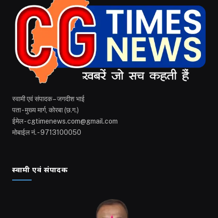
स्वामी एवं संपादक – जगदीश भाई
पता - मुख्य मार्ग, कोरबा (छ.ग.)
ईमेल - cgtimenews.com@gmail.com
मोबाईल नं. - 9713100050
स्वामी एवं संपादक