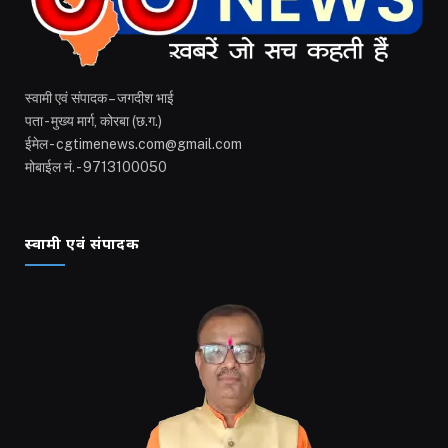
स्वामी एवं संपादक – जगदीश भाई
पता - मुख्य मार्ग, कोरबा (छ.ग.)
ईमेल - cgtimenews.com@gmail.com
मोबाईल नं. - 9713100050
स्वामी एवं संपादक