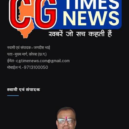
स्वामी एवं संपादक – जगदीश भाई
पता - मुख्य मार्ग, कोरबा (छ.ग.)
ईमेल - cgtimenews.com@gmail.com
मोबाईल नं. - 9713100050
स्वामी एवं संपादक