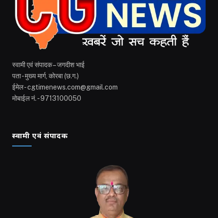
स्वामी एवं संपादक – जगदीश भाई
पता - मुख्य मार्ग, कोरबा (छ.ग.)
ईमेल - cgtimenews.com@gmail.com
मोबाईल नं. - 9713100050
स्वामी एवं संपादक