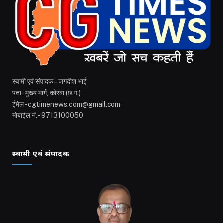
स्वामी एवं संपादक – जगदीश भाई
पता - मुख्य मार्ग, कोरबा (छ.ग.)
ईमेल - cgtimenews.com@gmail.com
मोबाईल नं. - 9713100050
स्वामी एवं संपादक