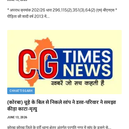
* अपराध क्रमांक 202/26 धारा 296,115(2),351(3),64(2) (एम) बीएनएस *
पीड़िता की शादी वर्ष 2013 में…
CHHATTISGARH
(कोरबा) चूहे के बिल से निकले सांप ने डसा-परिवार ने समझा
कीड़ा काटा-मृत्यु
JUNE 13, 2026
कोरबा कोरबा जिले के दर्री थाना क्षेत्र अंतर्गत प्रगति नगर में सांप के डसने से…