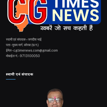
स्वामी एवं संपादक – जगदीश भाई
पता - मुख्य मार्ग, कोरबा (छ.ग.)
ईमेल - cgtimenews.com@gmail.com
मोबाईल नं. - 9713100050
स्वामी एवं संपादक