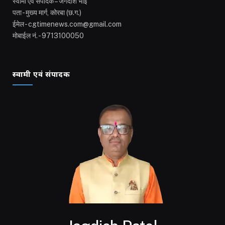
स्वामी एवं संपादक – जगदीश भाई
पता - मुख्य मार्ग, कोरबा (छ.ग.)
ईमेल - cgtimenews.com@gmail.com
मोबाईल नं. - 9713100050
स्वामी एवं संपादक