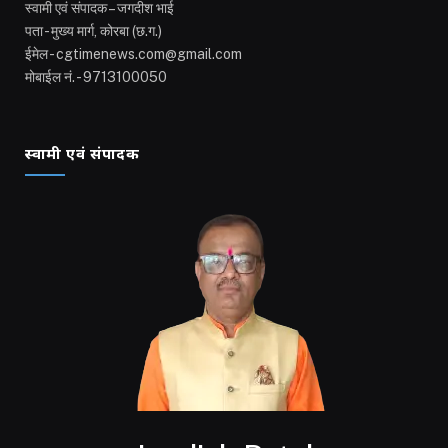
स्वामी एवं संपादक – जगदीश भाई
पता - मुख्य मार्ग, कोरबा (छ.ग.)
ईमेल - cgtimenews.com@gmail.com
मोबाईल नं. - 9713100050
स्वामी एवं संपादक