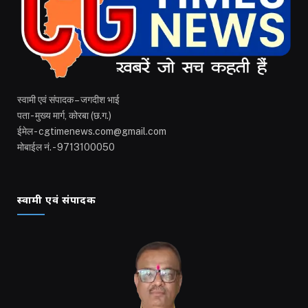
स्वामी एवं संपादक – जगदीश भाई
पता - मुख्य मार्ग, कोरबा (छ.ग.)
ईमेल - cgtimenews.com@gmail.com
मोबाईल नं. - 9713100050
स्वामी एवं संपादक