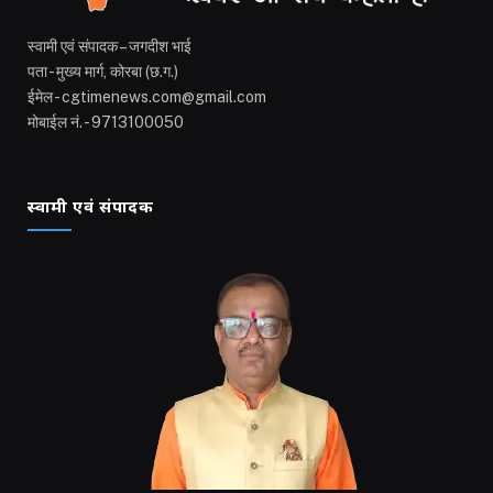
स्वामी एवं संपादक – जगदीश भाई
पता - मुख्य मार्ग, कोरबा (छ.ग.)
ईमेल - cgtimenews.com@gmail.com
मोबाईल नं. - 9713100050
स्वामी एवं संपादक