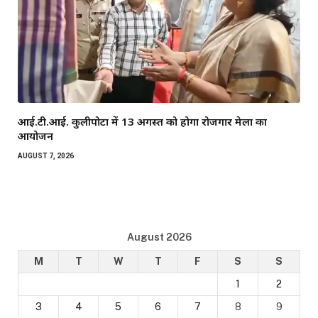
आई.टी.आई. कुलीपोटा में 13 अगस्त को होगा रोजगार मेला का
आयोजन
AUGUST 7, 2026
August 2026
M
T
W
T
F
S
S
1
2
3
4
5
6
7
8
9