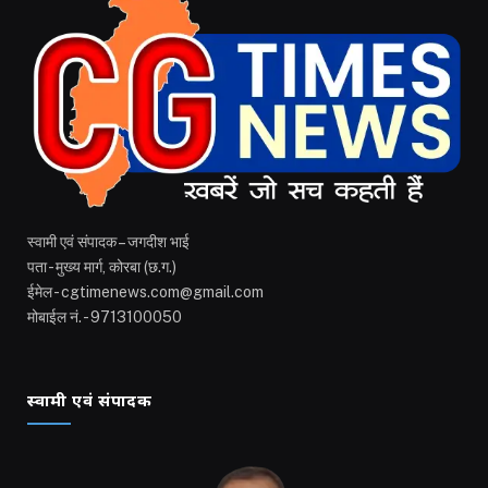
स्वामी एवं संपादक – जगदीश भाई
पता - मुख्य मार्ग, कोरबा (छ.ग.)
ईमेल - cgtimenews.com@gmail.com
मोबाईल नं. - 9713100050
स्वामी एवं संपादक