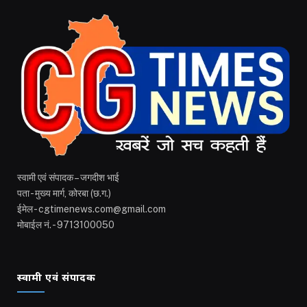
स्वामी एवं संपादक – जगदीश भाई
पता - मुख्य मार्ग, कोरबा (छ.ग.)
ईमेल - cgtimenews.com@gmail.com
मोबाईल नं. - 9713100050
स्वामी एवं संपादक