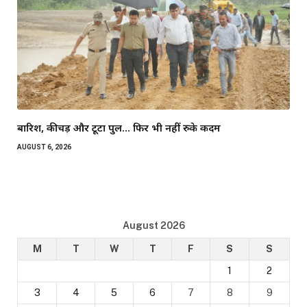
बारिश, कीचड़ और टूटा पुल… फिर भी नहीं रुके कदम
AUGUST 6, 2026
August 2026
M
T
W
T
F
S
S
1
2
3
4
5
6
7
8
9