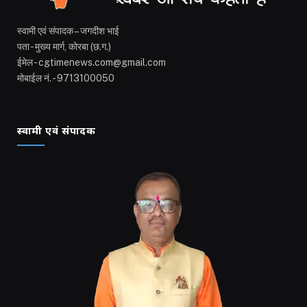
स्वामी एवं संपादक – जगदीश भाई
पता - मुख्य मार्ग, कोरबा (छ.ग.)
ईमेल - cgtimenews.com@gmail.com
मोबाईल नं. - 9713100050
स्वामी एवं संपादक